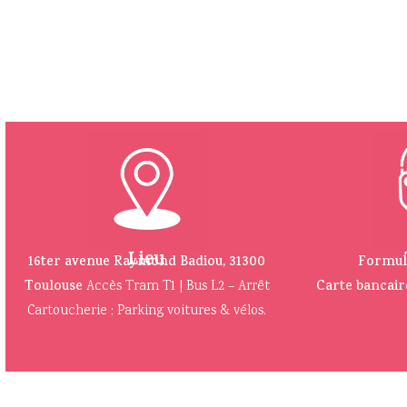
Lieu
16ter avenue Raymond Badiou, 31300
Formule 
Toulouse
Accès Tram T1 | Bus L2 – Arrêt
Carte bancair
Cartoucherie ; Parking voitures & vélos.