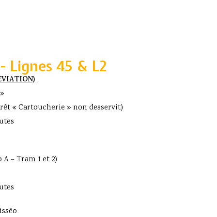
 - Lignes 45 & L2
EVIATION)
 »
rrêt « Cartoucherie » non desservit)
utes
 A – Tram 1 et 2)
utes
isséo