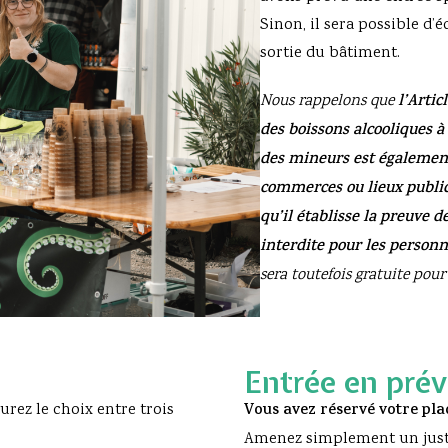
Sinon, il sera possible d’
sortie du bâtiment.
Nous rappelons que
l’Articl
des boissons alcooliques à 
des mineurs est également 
commerces ou lieux publics
qu’il établisse la preuve d
interdite pour les perso
sera toutefois gratuite po
Entrée en pré
urez le choix entre trois
Vous avez réservé votre pla
Amenez simplement un justif