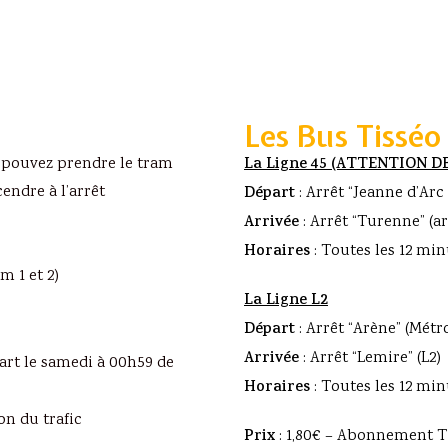
Les Bus Tisséo
us pouvez prendre le tram
La Ligne 45 (ATTENTION D
endre à l’arrêt
Départ
: Arrêt “Jeanne d’Arc
Arrivée
: Arrêt “Turenne” (a
Horaires
: Toutes les 12 min
m 1 et 2)
La Ligne L2
Départ
: Arrêt “Arène” (Métro
Arrivée
: Arrêt “Lemire” (L2)
art le samedi à 00h59 de
Horaires
: Toutes les 12 min
on du trafic
Prix
: 1,80€ – Abonnement T