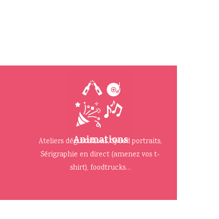
Animations
Ateliers dégustations, Speed portraits,
Sérigraphie en direct (amenez vos t-
shirt), foodtrucks…